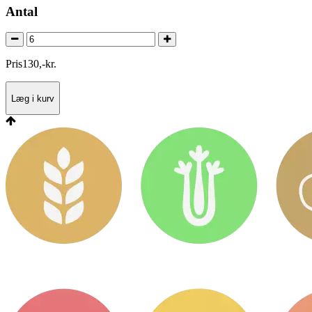
Antal
Pris
130
,
-
kr.
Læg i kurv