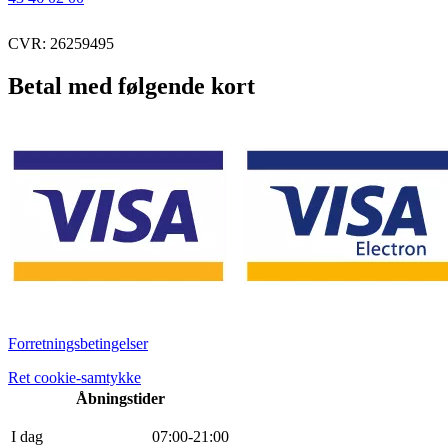
CVR: 26259495
Betal med følgende kort
Forretningsbetingelser
Ret cookie-samtykke
Åbningstider
I dag
0
7
:
0
0
-
21
:
0
0