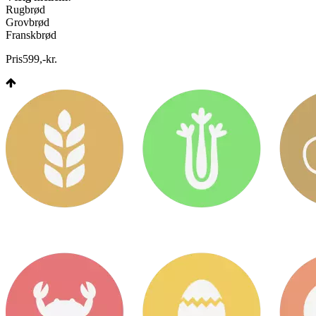
Rugbrød
Grovbrød
Franskbrød
Pris
599
,
-
kr.