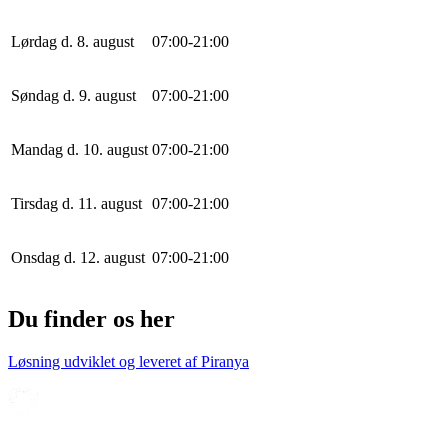
Lørdag d. 8. august
0
7
:
0
0
-
21
:
0
0
Søndag d. 9. august
0
7
:
0
0
-
21
:
0
0
Mandag d. 10. august
0
7
:
0
0
-
21
:
0
0
Tirsdag d. 11. august
0
7
:
0
0
-
21
:
0
0
Onsdag d. 12. august
0
7
:
0
0
-
21
:
0
0
Du finder os her
Løsning udviklet og leveret af
Piranya