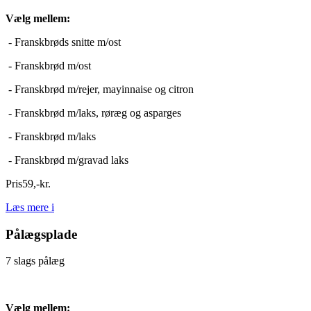
Vælg mellem:
- Franskbrøds snitte m/ost
- Franskbrød m/ost
- Franskbrød m/rejer, mayinnaise og citron
- Franskbrød m/laks, røræg og asparges
- Franskbrød m/laks
- Franskbrød m/gravad laks
Pris
59
,
-
kr.
Læs mere
i
Pålægsplade
7 slags pålæg
Vælg mellem: