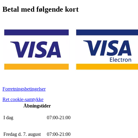
Betal med følgende kort
Forretningsbetingelser
Ret cookie-samtykke
Åbningstider
I dag
0
7
:
0
0
-
21
:
0
0
Fredag d. 7. august
0
7
:
0
0
-
21
:
0
0