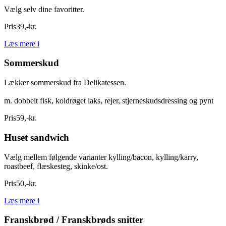
Vælg selv dine favoritter.
Pris
39
,
-
kr.
Læs mere
i
Sommerskud
Lækker sommerskud fra Delikatessen.
m. dobbelt fisk, koldrøget laks, rejer, stjerneskudsdressing og pynt
Pris
59
,
-
kr.
Huset sandwich
Vælg mellem følgende varianter kylling/bacon, kylling/karry,
roastbeef, flæskesteg, skinke/ost.
Pris
50
,
-
kr.
Læs mere
i
Franskbrød / Franskbrøds snitter